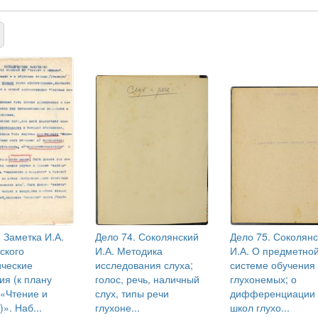
 Заметка И.А.
Дело 74. Соколянский
Дело 75. Соколян
ского
И.А. Методика
И.А. О предметно
ческие
исследования слуха;
системе обучения
ия (к плану
голос, речь, наличный
глухонемых; о
 «Чтение и
слух, типы речи
дифференциации 
». Наб...
глухоне...
школ глухо...