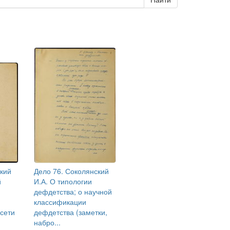
ский
Дело 76. Соколянский
й
И.А. О типологии
дефдетства; о научной
классификации
сети
дефдетства (заметки,
набро...