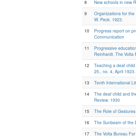
8
New schools in new R
9
Organizations for the
W. Peck. 1923.
10
Progress report on p
Communication
11
Progressive education
Reinhardt. The Volta
12
Teaching a deaf child
25., no. 4, April 1923.
13
Tenth International Li
14
The deaf child and th
Review. 1930
15
The Role of Gestures 
16
The Sunbeam of the D
17
The Volta Bureau For 