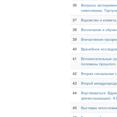
36
Вопросы эксперимен
симпозиума. Тартуск
37
Воровство и клевета
38
Воспитание и обучен
39
Впечатления прозре
40
Врачебное исследов
41
Вспомогательные ср
половины прошлого 
42
Вторая сигнальная с
43
Второй международны
44
Вчуствоваться. Вдум
зрячеслышащие). А.
45
Выставка чехословак