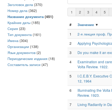
Заголовок дела
(370)
Номер дела
(362)
1
2
3
4
5
Название документа
(451)
Крайние даты
(185)
#
Значение
▼
Серия
(23)
1
2-я лекция проф. П
Тип документа
(161)
Имена
(304)
2
Applying Psychologica
Организации
(138)
Язык документов
(2)
3
Do you make it an exc
Периодические издания
(18)
4
Examination and care 
Составитель записи
(47)
Volta Review. 1922.
5
I.C.E.B.Y. Executive
12, 1964
6
Illuminating the Volt
Review. 1923.
7
Living Radiantly in D