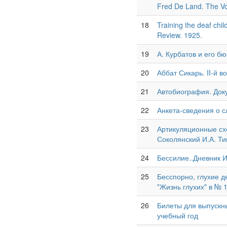
Fred De Land. The Vo
18
Training the deaf chi
Review. 1925.
19
А. Курбатов и его бю
20
Аббат Сикарь. II-й в
21
Автобиография. Док
22
Анкета-сведения о 
23
Артикуляционные сх
Соколянский И.А. Тип
24
Бессилие..Дневник И
25
Бесспорно, глухие д
"Жизнь глухих" в № 1
26
Билеты для выпускны
учебный год