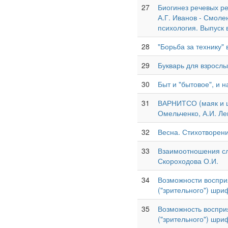
27
Биогинез речевых р
А.Г. Иванов - Смоле
психология. Выпуск в
28
"Борьба за технику" 
29
Букварь для взросл
30
Быт и "бытовое", и 
31
ВАРНИТСО (маяк и це
Омельченко, А.И. Ле
32
Весна. Стихотворен
33
Взаимоотношения сл
Скороходова О.И.
34
Возможности воспри
("зрительного") шри
35
Возможность воспри
("зрительного") шри