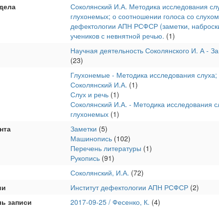
дела
Соколянский И.А. Методика исследования слух
глухонемых; о соотношении голоса со слухом;
дефектологии АПН РСФСР (заметки, наброски
учеников с невнятной речью.
(1)
Научная деятельность Соколянского И. А - За
(23)
Глухонемые - Методика исследования слуха; г
Соколянский И.А.
(1)
Слух и речь
(1)
Соколянский И.А. - Методика исследования сл
глухонемых
(1)
нта
Заметки
(5)
Машинопись
(102)
Перечень литературы
(1)
Рукопись
(91)
Соколянский, И.А.
(72)
ии
Институт дефектологии АПН РСФСР
(2)
ль записи
2017-09-25 / Фесенко, К.
(4)