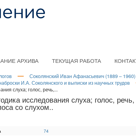
АНИЕ АРХИВА
ТЕКУЩАЯ РАБОТА
КОНТА
логов
Соколянский Иван Афанасьевич (1889 – 1960)
 наброски И.А. Соколянского и выписки из научных трудов
ия слуха; голос, речь,...
одика исследования слуха; голос, речь,
оса со слухом..
а
74