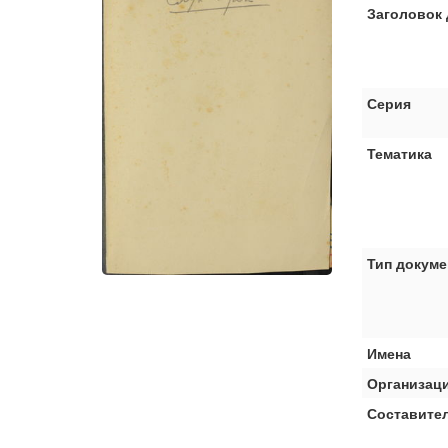
Заголовок 
Серия
Тематика
Тип докуме
Имена
Организац
Составите