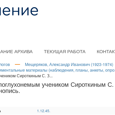
АНИЕ АРХИВА
ТЕКУЩАЯ РАБОТА
КОНТА
логов
Мещеряков, Александр Иванович (1923-1974)
иментальные материалы (наблюдения, планы, анкеты, опро.
учеником Сироткиным С. З...
епоглухонемым учеником Сироткиным С. З
нопись.
а
1.12.45.