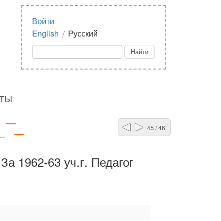
Войти
/
English
Русский
КТЫ
45 / 46
..
а 1962-63 уч.г. Педагог