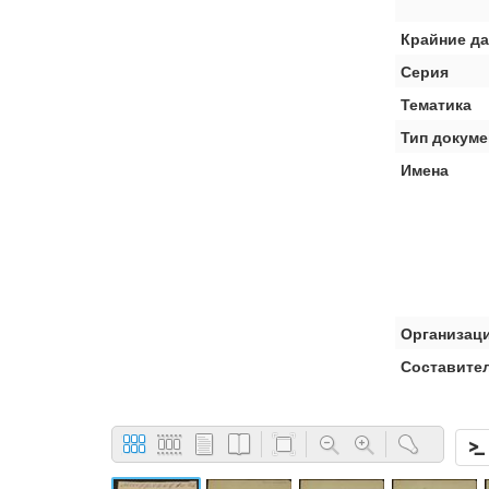
Крайние д
Серия
Тематика
Тип докуме
Имена
Организац
Составите