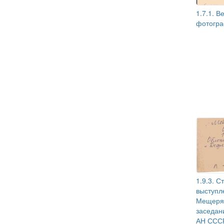
1.7.1. В
фотогра
1.9.3. 
выступл
Мещеря
заседан
АН СССР