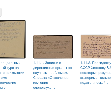
 Специальный
1.11.1. Записки в
1.11.2. Президент
ный курс на
директивные органы по
СССР Хвостову В.
ете психологии
научным проблемам.
некоторых результ
теме
Справка «О значении
экспериментально
огические
изучения
педагогической р..
 с...
слепоглухоне...