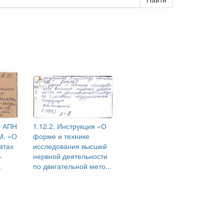
у АПН
1.12.2. Инструкция «О
М. «О
форме и технике
атах
исследования высшей
-
нервной деятельности
.
по двигательной мето...