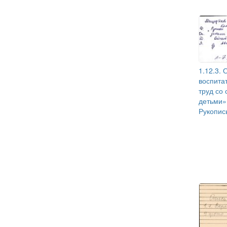
1.12.3. 
воспита
труд со
детьми» 
Рукопис