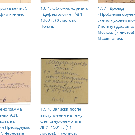
ерстка книги. 9
1.8.1. Обложка журнала
1.9.1. Доклад
фий к книге.
«Дефектология» № 1,
«Проблемы обуче
1969 г. (6 листов).
слепоглухонемых»
Печать
Институт дефектол
Москва. (7 листов)
Машинопись.
Стенограмма
1.9.4. Записки после
ения А.И.
выступления на тему
кова на
слепоглухонемоты в
ии Президиума
ЛГУ. 1961 г. (11
. Черновые
листов). Рукопись.