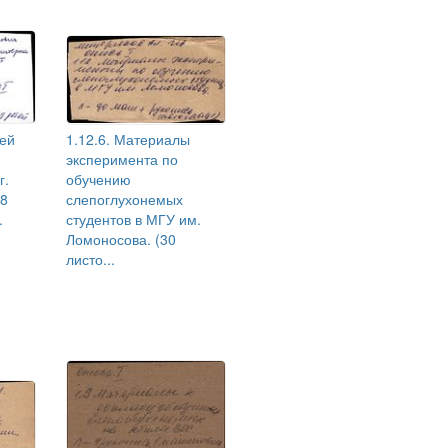
тей
1.12.6. Материалы
эксперимента по
г.
обучению
(8
слепоглухонемых
.
студентов в МГУ им.
Ломоносова. (30
листо...